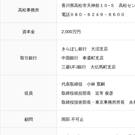
香川県高松市天神前１０−５ 高松セント
高松事務所
電話０８０－６２４９－６６００
資本金
2,000万円
きらぼし銀行 大沼支店
取引銀行
中国銀行 奉還町支店
三菱UFJ銀行 大伝馬町支店
代表取締役 小林 寛嗣
役員
取締役統括部長 近常 俊彦
取締役技術部長・東京事務所所長 永井
顧問
岡田 不可止